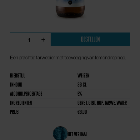
Landheer
-
+
Bestellen
aantal
Een prachtig tarwebier met toevoeging van lemondrop hop.
Bierstijl
Weizen
Inhoud
33 CL
Alcoholpercentage
5%
Ingrediënten
Gerst, Gist, Hop, Tarwe, Water
Prijs
€
3,00
het verhaal