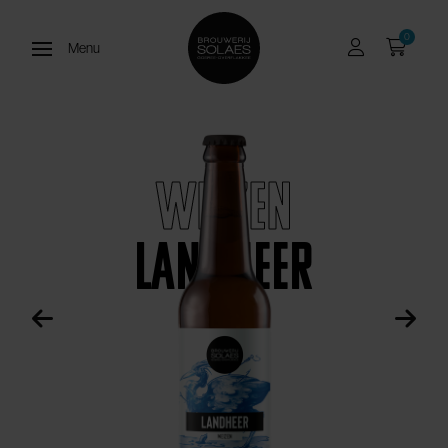
0
Menu
Open menu
Weizen
Landheer