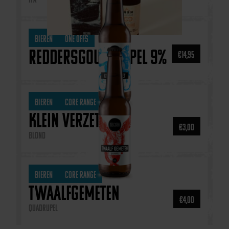
Bieren
One Offs
Reddersgoud Tripel 9%
€
14,95
Bieren
Core Range
Klein Verzet
€
3,00
Blond
Bieren
Core Range
Twaalfgemeten
€
4,00
Quadrupel