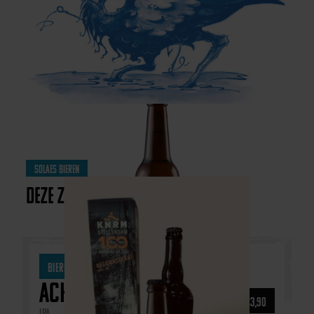
Solaes bieren
Deze zijn ook heel lekker
Bieren
Core Range
Achtgemeten
€
3,90
IPA