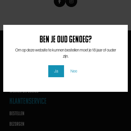
Ben je oud genoeg?
SOLAES
Om op deze website te kunnen bestellen moet je 18 jaar of ouder
zijn.
OVER SOLAES
SHOP
Ja
Nee
CONTACT
WERKEN BIJ SOLAES
KLANTENSERVICE
BESTELLEN
BEZORGEN