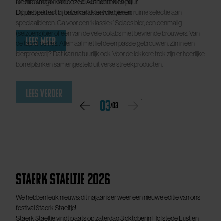
De zilte smaak van de zee. Authentiek en puur.
allemaal begon voor de Solaes bierbrouwerij.
Dit past perfect bij onze karaktervolle bieren.
Op de bierkaart in het proeflokaal vind je een ruime selectie aan
speciaalbieren. Ga voor een ‘klassiek’ Solaes bier, een eenmalig
(seizoens)bier of een van de vele collabs met bevriende brouwers. Van
Lees meer
de tap of de fles. Allemaal met liefde en passie gebrouwen. Zin in een
bierproeverij? Dat kan natuurlijk ook. Voor de lekkere trek zijn er heerlijke
Lees meer
borrelplanken samengesteld uit verse streekproducten.
Lees verder
`
03
03
/
Staerk Staeltje 2026
We hebben leuk nieuws: dit najaar is er weer een nieuwe editie van ons