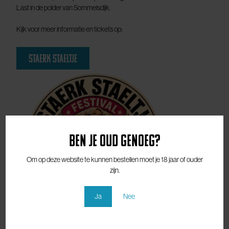
festival Staerk Staeltje!
Staerk Staeltje vindt plaats op zaterdag 3 oktober in Hofstede Lust en
Last in de polder van Sommelsdijk.
Kijk voor meer informatie en tickets op:
Staerk Staeltje
Ben je oud genoeg?
Om op deze website te kunnen bestellen moet je 18 jaar of ouder
zijn.
Ja
Nee