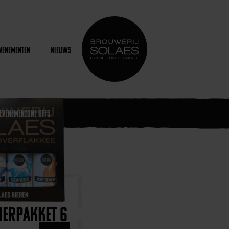
venementen
Nieuws
Evenement
One Offs
ierpakket 6