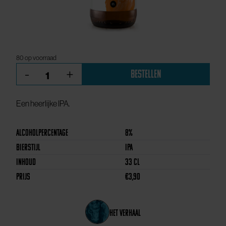
80 op voorraad
Achtgemeten
-
+
Bestellen
aantal
Een heerlijke IPA.
Alcoholpercentage
8%
Bierstijl
IPA
Inhoud
33 CL
Prijs
€
3,90
het verhaal