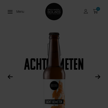
0
Menu
Open menu
IPA
Achtgemeten