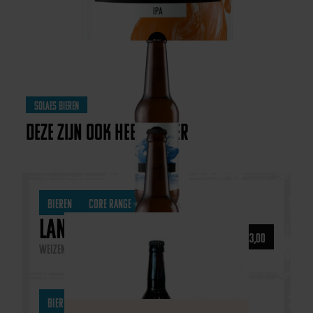
Solaes bieren
Deze zijn ook heel lekker
Bieren
Core Range
Landheer
€
3,00
Weizen
Bieren
Core Range