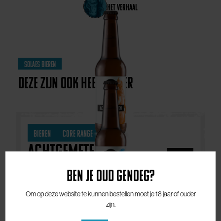
het verhaal
Solaes bieren
Deze zijn ook heel lekker
Bieren
Core Range
Achtgemeten
€
3,90
IPA
Ben je oud genoeg?
Om op deze website te kunnen bestellen moet je 18 jaar of ouder
Bieren
Core Range
zijn.