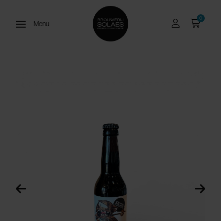
0
Menu
Open menu
Brandstof,
koffiestout, 11%