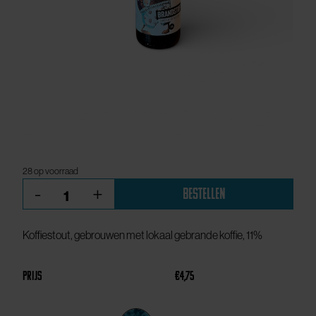
28 op voorraad
Brandstof,
-
+
Bestellen
koffiestout,
11%
aantal
Koffiestout, gebrouwen met lokaal gebrande koffie, 11%
Prijs
€
4,75